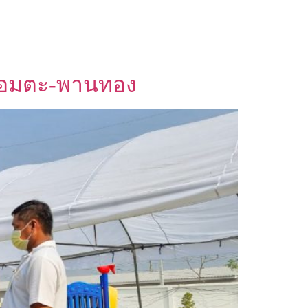
์ อมตะ-พานทอง