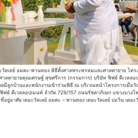
ะวัลเลย์ อมตะ-พานทอง พิธีตั้งศาลพระพรหมและศาลตายาย โคร
าลตายายคุณเศรษฐ์ สุขศรีการ (กรรมการ) บริษัท ฟิฟธ์ ดีเวลลอ
ยมีลูกบ้านและพนักงานเข้าร่วมพิธี ณ บริเวณหน้าโครงการเมื่อวันอ
ฟิฟธ์ ดีเวลลอปเมนท์ จำกัด 729/157 ถนนรัชดาภิเษก แขวงบาง
อยู่อาศัย เดอะวัลเลย์ อมตะ – พานทอง เดอะวัลเลย์ บ่อวิน เดอะวั