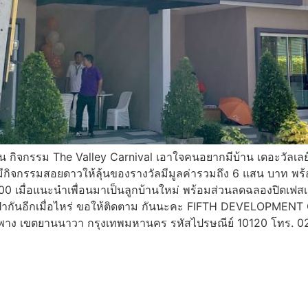
น​ กิจกรรม The Valley Carnival เอาใจคนอยากมีบ้าน เดอะวัลเ
ีกิจกรรมสอยดาวให้ลุ้นของรางวัลมีมูลค่ารวมถึง 6 แสน บาท พร
000 เมื่อแนะนำเพื่อนมาเป็นลูกบ้านใหม่ พร้อมส่วนลดฉลองปิดเฟสเก่า
กันอีกเมื่อไหร่ ขอให้ติดตาม กันนะคะ FIFTH DEVELOPMENT Co.
พาง เขตยานนาวา กรุงเทพมหานคร รหัสไปรษณีย์ 10120 โทร. 0