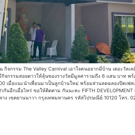
น​ กิจกรรม The Valley Carnival เอาใจคนอยากมีบ้าน เดอะวัลเ
ีกิจกรรมสอยดาวให้ลุ้นของรางวัลมีมูลค่ารวมถึง 6 แสน บาท พร
000 เมื่อแนะนำเพื่อนมาเป็นลูกบ้านใหม่ พร้อมส่วนลดฉลองปิดเฟสเก่า
กันอีกเมื่อไหร่ ขอให้ติดตาม กันนะคะ FIFTH DEVELOPMENT Co.
พาง เขตยานนาวา กรุงเทพมหานคร รหัสไปรษณีย์ 10120 โทร. 0